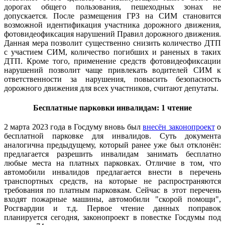
дорогах общего пользования, пешеходных зонах не
допускается. После размещения ГРЗ на СИМ становится
возможной идентификация участника дорожного движения,
фотовидеофиксация нарушений Правил дорожного движения.
Данная мера позволит существенно снизить количество ДТП
с участием СИМ, количество погибших и раненых в таких
ДТП. Кроме того, применение средств фотовидеофиксации
нарушений позволит чаще привлекать водителей СИМ к
ответственности за нарушения, повысить безопасность
дорожного движения для всех участников, считают депутаты.
Бесплатные парковки инвалидам: 1 чтение
2 марта 2023 года в Госдуму вновь был
внесён законопроект
о
бесплатной парковке для инвалидов. Суть документа
аналогична предыдущему, который ранее уже был отклонён:
предлагается разрешить инвалидам занимать бесплатно
любые места на платных парковках. Отличие в том, что
автомобили инвалидов предлагается внести в перечень
транспортных средств, на которые не распространяются
требования по платным парковкам. Сейчас в этот перечень
входят пожарные машины, автомобили "скорой помощи",
Росгвардии и т.д.
Первое чтение данных поправок
планируется сегодня, законопроект в повестке Госдумы под