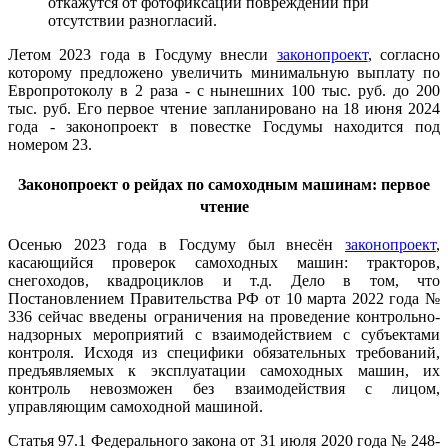
откажутся от фотофиксации повреждений при
отсутствии разногласий.
Летом 2023 года в Госдуму внесли
законопроект
, согласно
которому предложено увеличить минимальную выплату по
Европротоколу в 2 раза - с нынешних 100 тыс. руб. до 200
тыс. руб. Его первое чтение запланировано на 18 июня 2024
года - законопроект в повестке Госдумы находится под
номером 23.
Законопроект о рейдах по самоходным машинам: первое
чтение
Осенью 2023 года в Госдуму был внесён
законопроект
,
касающийся проверок самоходных машин: тракторов,
снегоходов, квадроциклов и т.д.
Дело в том, что
Постановлением Правительства РФ от 10 марта 2022 года №
336 сейчас введены ограничения на проведение контрольно-
надзорных мероприятий с взаимодействием с субъектами
контроля. Исходя из специфики обязательных требований,
предъявляемых к эксплуатации самоходных машин, их
контроль невозможен без взаимодействия с лицом,
управляющим самоходной машиной.
Статья 97.1 Федерального закона от 31 июля 2020 года № 248-