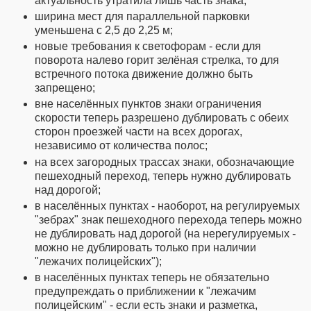
актуальность утратила лишь часть знака;
ширина мест для параллельной парковки
уменьшена с 2,5 до 2,25 м;
новые требования к светофорам - если для
поворота налево горит зелёная стрелка, то для
встречного потока движение должно быть
запрещено;
вне населённых пунктов знаки ограничения
скорости теперь разрешено дублировать с обеих
сторон проезжей части на всех дорогах,
независимо от количества полос;
на всех загородных трассах знаки, обозначающие
пешеходный переход, теперь нужно дублировать
над дорогой;
в населённых пунктах - наоборот, на регулируемых
"зебрах" знак пешеходного перехода теперь можно
не дублировать над дорогой (на нерегулируемых -
можно не дублировать только при наличии
"лежачих полицейских");
в населённых пунктах теперь не обязательно
предупреждать о приближении к "лежачим
полицейским" - если есть знаки и разметка,