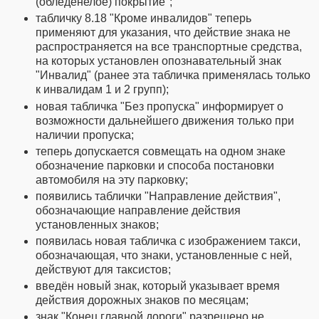
(обледенелое) покрытие";
табличку 8.18 "Кроме инвалидов" теперь
применяют для указания, что действие знака не
распространяется на все транспортные средства,
на которых установлен опознавательный знак
"Инвалид" (ранее эта табличка применялась только
к инвалидам 1 и 2 групп);
новая табличка "Без пропуска" информирует о
возможности дальнейшего движения только при
наличии пропуска;
теперь допускается совмещать на одном знаке
обозначение парковки и способа постановки
автомобиля на эту парковку;
появились таблички
"Направление действия"
,
обозначающие направление действия
установленных знаков;
появилась новая табличка с изображением такси,
обозначающая, что знаки, установленные с ней,
действуют для таксистов;
введён новый знак, который указывает время
действия дорожных знаков по месяцам;
знак "Конец главной дороги" разрешено не