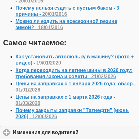
-
20/01/2016
Почему нельзя ездить с пустым баком - 3
причины -
20/01/2016
Можно ли ездить на всесезонной резине
зимой? -
18/01/2016
Самое читаемое:
Как установить автолюльку в машину? (фото +
видео) -
19/01/2020
Когда переходить на летние шины в 2026 году:
требования закона и советы -
21/02/2026
Цены на заправках с 1 января 2026 года: обзор -
01/01/2026
Цены на заправках с 1 марта 2026 года -
01/03/2026
Почему закрыты заправки "Татнефти" [июнь
2026] -
12/06/2026
Изменения для водителей
click
to