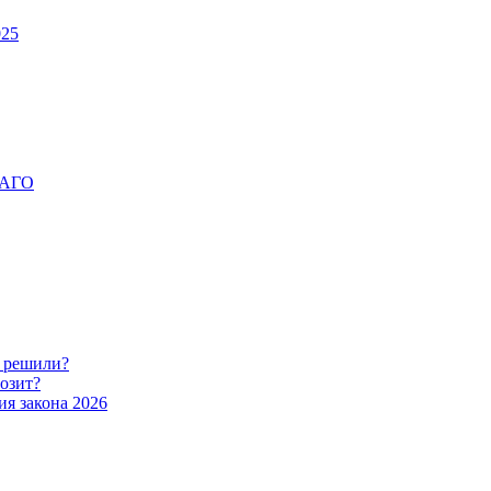
025
ОСАГО
о решили?
розит?
ия закона 2026