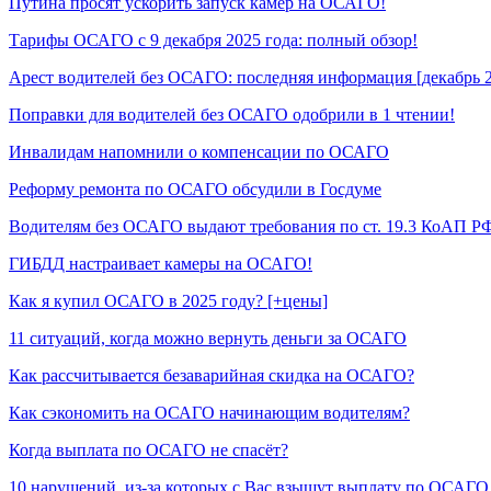
Путина просят ускорить запуск камер на ОСАГО!
Тарифы ОСАГО с 9 декабря 2025 года: полный обзор!
Арест водителей без ОСАГО: последняя информация [декабрь 
Поправки для водителей без ОСАГО одобрили в 1 чтении!
Инвалидам напомнили о компенсации по ОСАГО
Реформу ремонта по ОСАГО обсудили в Госдуме
Водителям без ОСАГО выдают требования по ст. 19.3 КоАП Р
ГИБДД настраивает камеры на ОСАГО!
Как я купил ОСАГО в 2025 году? [+цены]
11 ситуаций, когда можно вернуть деньги за ОСАГО
Как рассчитывается безаварийная скидка на ОСАГО?
Как сэкономить на ОСАГО начинающим водителям?
Когда выплата по ОСАГО не спасёт?
10 нарушений, из-за которых с Вас взыщут выплату по ОСАГО