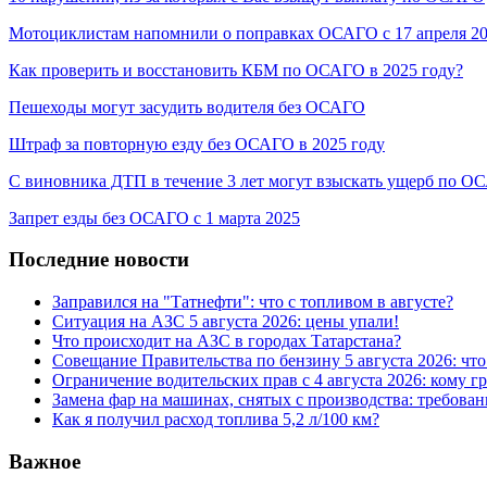
Мотоциклистам напомнили о поправках ОСАГО с 17 апреля 2
Как проверить и восстановить КБМ по ОСАГО в 2025 году?
Пешеходы могут засудить водителя без ОСАГО
Штраф за повторную езду без ОСАГО в 2025 году
С виновника ДТП в течение 3 лет могут взыскать ущерб по 
Запрет езды без ОСАГО с 1 марта 2025
Последние новости
Заправился на "Татнефти": что с топливом в августе?
Ситуация на АЗС 5 августа 2026: цены упали!
Что происходит на АЗС в городах Татарстана?
Совещание Правительства по бензину 5 августа 2026: чт
Ограничение водительских прав с 4 августа 2026: кому г
Замена фар на машинах, снятых с производства: требован
Как я получил расход топлива 5,2 л/100 км?
Важное