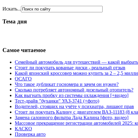
Искать...
Тема дня
Самое читаемое
Семейный автомобиль для путешествий — какой выбрат
Стоит ли покупать кованые диски - реальный отзыв
Какой японский кроссовер можно купить за 2 – 2,5 милл
ОСАГО
Что такое дубликат госномера и зачем он нужен?
Сколько потребляет автономный дизельный отопитель?
Как выгнать пробку из системы охлаждения [+видео]
Тест-драйв "буханки" УАЗ-3741 (+фото)
Водителей, стоящих на учёте у психиатра, лишают прав
Стоит ли покупать Калину с двигателем ВАЗ-11183 (8 кл
Замена салонного фильтра Лада Калина [фото, видео]
Массовое прекращение регистрации автомобилей 2025:
КАСКО
Проверка авто