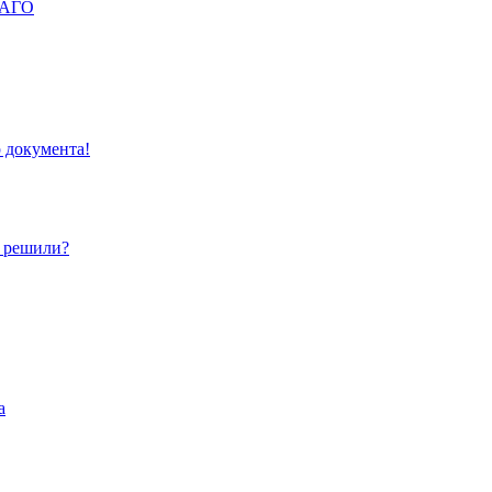
ОСАГО
 документа!
о решили?
а