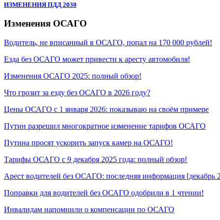
ИЗМЕНЕНИЯ ПДД 2030
Изменения ОСАГО
Водитель, не вписанный в ОСАГО, попал на 170 000 рублей!
Езда без ОСАГО может привести к аресту автомобиля!
Изменения ОСАГО 2025: полный обзор!
Что грозит за езду без ОСАГО в 2026 году?
Цены ОСАГО с 1 января 2026: показываю на своём примере
Путин разрешил многократное изменение тарифов ОСАГО
Путина просят ускорить запуск камер на ОСАГО!
Тарифы ОСАГО с 9 декабря 2025 года: полный обзор!
Арест водителей без ОСАГО: последняя информация [декабрь 
Поправки для водителей без ОСАГО одобрили в 1 чтении!
Инвалидам напомнили о компенсации по ОСАГО