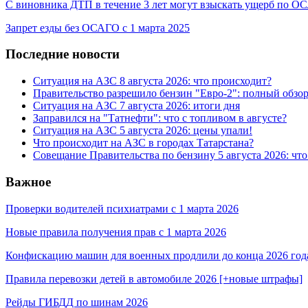
С виновника ДТП в течение 3 лет могут взыскать ущерб по 
Запрет езды без ОСАГО с 1 марта 2025
Последние новости
Ситуация на АЗС 8 августа 2026: что происходит?
Правительство разрешило бензин "Евро-2": полный обзор
Ситуация на АЗС 7 августа 2026: итоги дня
Заправился на "Татнефти": что с топливом в августе?
Ситуация на АЗС 5 августа 2026: цены упали!
Что происходит на АЗС в городах Татарстана?
Совещание Правительства по бензину 5 августа 2026: чт
Важное
Проверки водителей психиатрами с 1 марта 2026
Новые правила получения прав с 1 марта 2026
Конфискацию машин для военных продлили до конца 2026 год
Правила перевозки детей в автомобиле 2026 [+новые штрафы]
Рейды ГИБДД по шинам 2026