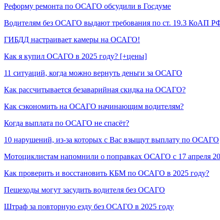
Реформу ремонта по ОСАГО обсудили в Госдуме
Водителям без ОСАГО выдают требования по ст. 19.3 КоАП Р
ГИБДД настраивает камеры на ОСАГО!
Как я купил ОСАГО в 2025 году? [+цены]
11 ситуаций, когда можно вернуть деньги за ОСАГО
Как рассчитывается безаварийная скидка на ОСАГО?
Как сэкономить на ОСАГО начинающим водителям?
Когда выплата по ОСАГО не спасёт?
10 нарушений, из-за которых с Вас взыщут выплату по ОСАГО
Мотоциклистам напомнили о поправках ОСАГО с 17 апреля 2
Как проверить и восстановить КБМ по ОСАГО в 2025 году?
Пешеходы могут засудить водителя без ОСАГО
Штраф за повторную езду без ОСАГО в 2025 году