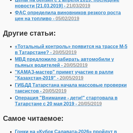
новости [21.03.2019] -
21/03/2019
ФАС определила виновников резкого роста
цен на топливо -
05/02/2019
Другие статьи:
«Тотальный контроль» появится на трассе М-5
в Татарстане? -
20/05/2019
МВД предложило забирать автомобили у
пьяных водителей -
20/05/2019
"КАМАЗ-мастер" примет участие в ралли
"Казахстан-2019" -
20/05/2019
ГИБДД Татарстана начала массовые проверки
таксистов -
20/05/2019
Операция "Внимание - дети!" стартовала в
Татарстане с 20 мая 2019 -
20/05/2019
Самое читаемое:
Гонки на «Кубок Салавата-2026» пройдут в