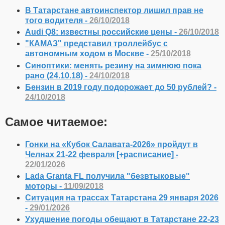
В Татарстане автоинспектор лишил прав не
того водителя -
26/10/2018
Audi Q8: известны российские цены -
26/10/2018
"КАМАЗ" представил троллейбус с
автономным ходом в Москве -
25/10/2018
Синоптики: менять резину на зимнюю пока
рано (24.10.18) -
24/10/2018
Бензин в 2019 году подорожает до 50 рублей? -
24/10/2018
Самое читаемое:
Гонки на «Кубок Салавата-2026» пройдут в
Челнах 21-22 февраля [+расписание] -
22/01/2026
Lada Granta FL получила "безвтыковые"
моторы -
11/09/2018
Ситуация на трассах Татарстана 29 января 2026
-
29/01/2026
Ухудшение погоды обещают в Татарстане 22-23