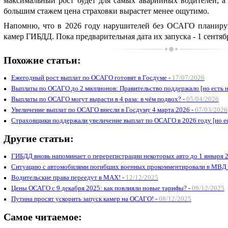
максимальный рост будет для самых аварийных водителей, а
большим стажем цена страховки вырастет менее ощутимо.
Напомню, что в 2026 году нарушителей без ОСАГО планиру
камер ГИБДД. Пока предварительная дата их запуска - 1 сентябр
Похожие статьи:
Ежегодный рост выплат по ОСАГО готовят в Госдуме -
17/07/2026
Выплаты по ОСАГО до 2 миллионов: Правительство поддержало [но есть 
Выплаты по ОСАГО могут вырасти в 4 раза: в чём подвох? -
05/04/2026
Увеличение выплат по ОСАГО внесли в Госдуму 4 марта 2026 -
07/03/2026
Страховщики поддержали увеличение выплат по ОСАГО в 2026 году [но е
Другие статьи:
ГИБДД вновь напоминает о перерегистрации некоторых авто до 1 января 
Ситуацию с автомобилями погибших военных прокомментировали в МВД
Водительские права переедут в MAX! -
12/12/2025
Цены ОСАГО с 9 декабря 2025: как повлияли новые тарифы? -
09/12/2025
Путина просят ускорить запуск камер на ОСАГО! -
08/12/2025
Самое читаемое: