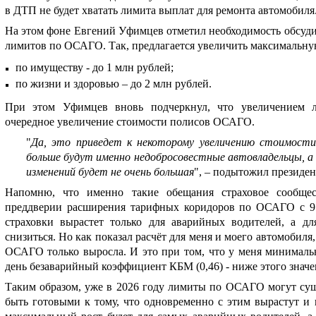
в ДТП не будет хватать лимита выплат для ремонта автомобиля
На этом фоне Евгений Уфимцев отметил необходимость обсуд
лимитов по ОСАГО. Так, предлагается увеличить максимальну
по имуществу - до 1 млн рублей;
по жизни и здоровью – до 2 млн рублей.
При этом Уфимцев вновь подчеркнул, что увеличением л
очередное увеличение стоимости полисов ОСАГО.
"
Да, это приведет к некоторому увеличению стоимости
больше будут именно недобросовестные автовладельцы, а 
изменений будет не очень большая
", – подытожил президе
Напомню, что именно такие обещания страховое сообще
преддверии расширения тарифных коридоров по ОСАГО с 9 
страховки вырастет только для аварийных водителей, а д
снизиться. Но как показал расчёт для меня и моего автомобиля,
ОСАГО только выросла. И это при том, что у меня минимал
день безаварийный коэффициент КБМ (0,46) - ниже этого значе
Таким образом, уже в 2026 году лимиты по ОСАГО могут сущ
быть готовыми к тому, что одновременно с этим вырастут и 