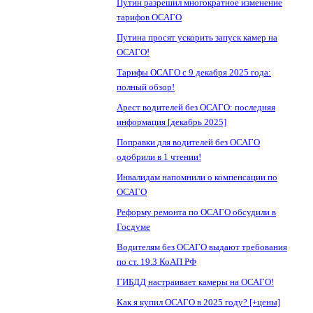
Путин разрешил многократное изменение
тарифов ОСАГО
Путина просят ускорить запуск камер на
ОСАГО!
Тарифы ОСАГО с 9 декабря 2025 года:
полный обзор!
Арест водителей без ОСАГО: последняя
информация [декабрь 2025]
Поправки для водителей без ОСАГО
одобрили в 1 чтении!
Инвалидам напомнили о компенсации по
ОСАГО
Реформу ремонта по ОСАГО обсудили в
Госдуме
Водителям без ОСАГО выдают требования
по ст. 19.3 КоАП РФ
ГИБДД настраивает камеры на ОСАГО!
Как я купил ОСАГО в 2025 году? [+цены]