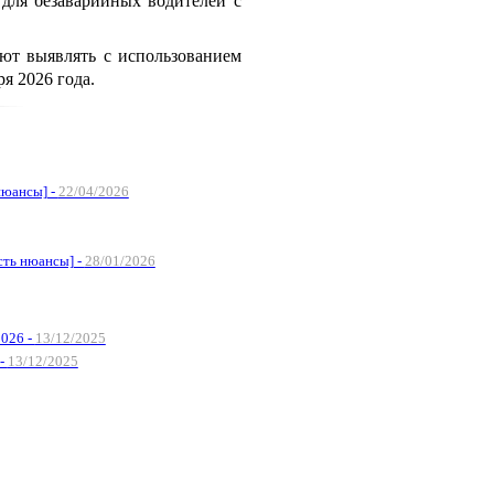
 для безаварийных водителей с
ют выявлять с использованием
я 2026 года.
нюансы] -
22/04/2026
сть нюансы] -
28/01/2026
2026 -
13/12/2025
 -
13/12/2025