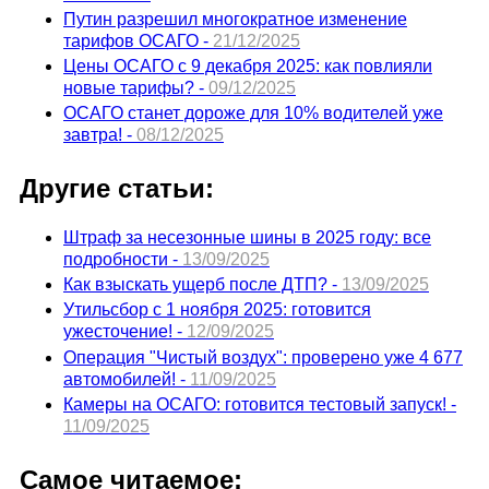
Путин разрешил многократное изменение
тарифов ОСАГО -
21/12/2025
Цены ОСАГО с 9 декабря 2025: как повлияли
новые тарифы? -
09/12/2025
ОСАГО станет дороже для 10% водителей уже
завтра! -
08/12/2025
Другие статьи:
Штраф за несезонные шины в 2025 году: все
подробности -
13/09/2025
Как взыскать ущерб после ДТП? -
13/09/2025
Утильсбор с 1 ноября 2025: готовится
ужесточение! -
12/09/2025
Операция "Чистый воздух": проверено уже 4 677
автомобилей! -
11/09/2025
Камеры на ОСАГО: готовится тестовый запуск! -
11/09/2025
Самое читаемое: