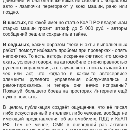
движение. И она опять же никак не связана с возрастом
авто - лампочки перегорают у всех машин, рано или
поздно.
В-шестых
, по какой именно статье КоАП РФ владельцам
старых машин грозит штраф до 5 000 руб. - авторы
сообщений решили сохранить в тайне.
В-седьмых
, каким образом "чеки и акты выполненных
работ" помогут избежать проблем при проверках - опять
непонятно. То есть, авторы искренне считают, что можно
ехать, условно говоря, на автомобиле с неисправностью
рулевого управления, а в случае чего - показать какой-то
чек или акт, что когда-то в каком-то автосервисе
элементы рулевого управления обслуживались и
ремонтировались, и теперь они вечно исправны?
Пожалуй, большего бреда на просторах Интернета ещё
нужно поискать.
В целом, публикация создаёт ощущение, что её писал
либо искусственный интеллект, либо человек, вообще не
имеющий представления об автомобилях, ПДД и КоАП
РФ. Тем не менее, СМИ в очередной раз активно