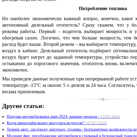
Потребление топлива
Но наиболее экономически важный вопрос, конечно, какое к
автономный дизельный отопитель? Сразу скажем, что у бо
режима работы. Первый – водитель выбирает мощность и ус
обогревая салон. Логично, что чем больше мощность, тем б
расход будет выше. Второй режим – вы выбираете температуру,
воздух в кабине. Дизельный отопитель подбирает оптимальн
воздух будет нагрет до заданной температуры, устройство п
остывании до порогового значения, отопитель вновь включи
экономичен.
Мы приведем данные полученные при непрерывной работе уст
температуре -15°C за окном: 5 л дизеля за 24 часа. Согласитесь
весьма приемлемым.
Другие статьи:
Покупка автомобильных шин 2024: важные нюансы -
13/07/2024
Когда микрозайм может выручить водителя? -
07/07/2024
Тюнинг авто: экстерьер, интерьер, техника - безграничные возможности п
Молдинг фар: преображение автомобиля в стильный и безопасный транспо