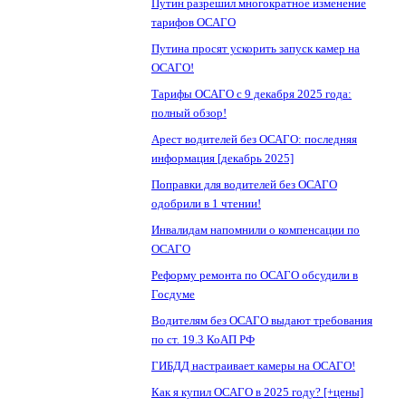
Путин разрешил многократное изменение
тарифов ОСАГО
Путина просят ускорить запуск камер на
ОСАГО!
Тарифы ОСАГО с 9 декабря 2025 года:
полный обзор!
Арест водителей без ОСАГО: последняя
информация [декабрь 2025]
Поправки для водителей без ОСАГО
одобрили в 1 чтении!
Инвалидам напомнили о компенсации по
ОСАГО
Реформу ремонта по ОСАГО обсудили в
Госдуме
Водителям без ОСАГО выдают требования
по ст. 19.3 КоАП РФ
ГИБДД настраивает камеры на ОСАГО!
Как я купил ОСАГО в 2025 году? [+цены]