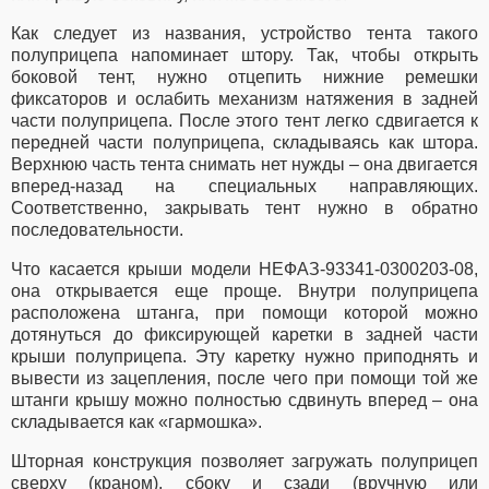
Как следует из названия, устройство тента такого
полуприцепа напоминает штору. Так, чтобы открыть
боковой тент, нужно отцепить нижние ремешки
фиксаторов и ослабить механизм натяжения в задней
части полуприцепа. После этого тент легко сдвигается к
передней части полуприцепа, складываясь как штора.
Верхнюю часть тента снимать нет нужды – она двигается
вперед-назад на специальных направляющих.
Соответственно, закрывать тент нужно в обратно
последовательности.
Что касается крыши модели НЕФАЗ-93341-0300203-08,
она открывается еще проще. Внутри полуприцепа
расположена штанга, при помощи которой можно
дотянуться до фиксирующей каретки в задней части
крыши полуприцепа. Эту каретку нужно приподнять и
вывести из зацепления, после чего при помощи той же
штанги крышу можно полностью сдвинуть вперед – она
складывается как «гармошка».
Шторная конструкция позволяет загружать полуприцеп
сверху (краном), сбоку и сзади (вручную или