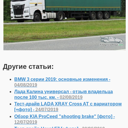
Другие статьи:
BMW 3 серии 2019: основные изменения -
04/08/2019
Лада Калина универсал - отзыв владельца
после 100 тыс. км. -
02/08/2019
Тест-драйв LADA XRAY Cross AT с вариатором
[+фото] -
24/07/2019
Обзор KIA ProCeed "shooting brake" [фото] -
12/07/2019