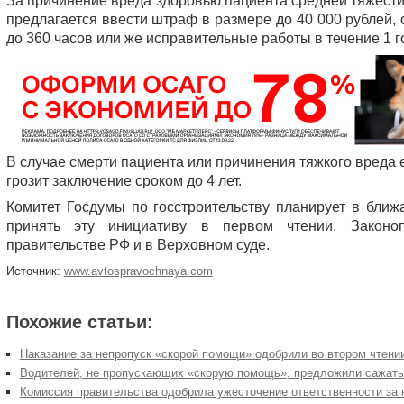
За причинение вреда здоровью пациента средней тяжест
предлагается ввести штраф в размере до 40 000 рублей,
до 360 часов или же исправительные работы в течение 1 г
В случае смерти пациента или причинения тяжкого вреда 
грозит заключение сроком до 4 лет.
Комитет Госдумы по госстроительству планирует в бли
принять эту инициативу в первом чтении. Законо
правительстве РФ и в Верховном суде.
Источник:
www.avtospravochnaya.com
Похожие статьи:
Наказание за непропуск «скорой помощи» одобрили во втором чтени
Водителей, не пропускающих «скорую помощь», предложили сажать
Комиссия правительства одобрила ужесточение ответственности за 