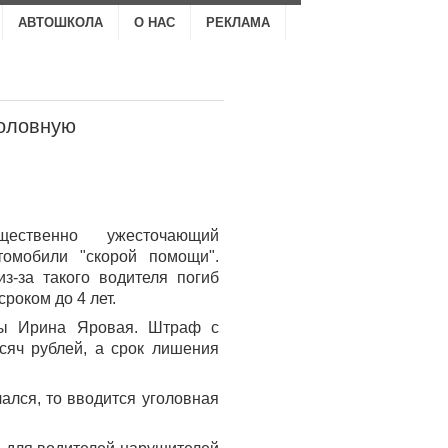
АВТОШКОЛА
О НАС
РЕКЛАМА
головную
щественно ужесточающий
томобили "скорой помощи".
з-за такого водителя погиб
роком до 4 лет.
мы Ирина Яровая. Штраф с
сяч рублей, а срок лишения
ался, то вводится уголовная