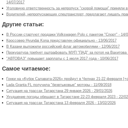
14/07/2017
Уголовную ответственность за непропуск "скорой помощи" приняли в
Водителей, непропускающих спецтранспорт, предлагают лишать прав
Другие статьи:
В России стартуют продажи Volkswagen Polo с пакетом "Спорт" -
14/
Кроссовер Hyundai Kona представлен официально -
13/06/2017
В Казани выложили российский флаг автомобилями -
12/06/2017
Прокуратура требует оштрафовать МУП "ПАД" за потоп на Вахитова
"АВТОВАЗ" повышает зарплаты с 1 июля 2017 года -
10/06/2017
Самое читаемое:
Гонки на «Кубок Салавата-2026» пройдут в Челнах 21-22 февраля [+
Lada Granta FL получила "безвтыковые" моторы -
11/09/2018
Ситуация на трассах Татарстана 29 января 2026 -
29/01/2026
Ухудшение погоды обещают в Татарстане 22-23 февраля 2023 -
22/02
Ситуация на трассах Татарстана 13 февраля 2026 -
13/02/2026