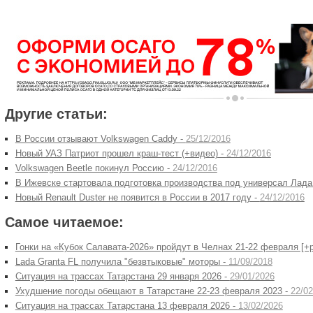
Другие статьи:
В России отзывают Volkswagen Caddy -
25/12/2016
Новый УАЗ Патриот прошел краш-тест (+видео) -
24/12/2016
Volkswagen Beetle покинул Россию -
24/12/2016
В Ижевске стартовала подготовка производства под универсал Лада
Новый Renault Duster не появится в России в 2017 году -
24/12/2016
Самое читаемое:
Гонки на «Кубок Салавата-2026» пройдут в Челнах 21-22 февраля [+
Lada Granta FL получила "безвтыковые" моторы -
11/09/2018
Ситуация на трассах Татарстана 29 января 2026 -
29/01/2026
Ухудшение погоды обещают в Татарстане 22-23 февраля 2023 -
22/02
Ситуация на трассах Татарстана 13 февраля 2026 -
13/02/2026