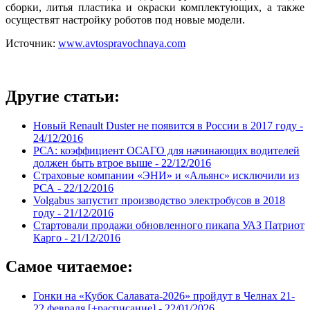
сборки, литья пластика и окраски комплектующих, а также
осуществят настройку роботов под новые модели.
Источник:
www.avtospravochnaya.com
Другие статьи:
Новый Renault Duster не появится в России в 2017 году -
24/12/2016
РСА: коэффициент ОСАГО для начинающих водителей
должен быть втрое выше -
22/12/2016
Страховые компании «ЭНИ» и «Альянс» исключили из
РСА -
22/12/2016
Volgabus запустит производство электробусов в 2018
году -
21/12/2016
Стартовали продажи обновленного пикапа УАЗ Патриот
Карго -
21/12/2016
Самое читаемое:
Гонки на «Кубок Салавата-2026» пройдут в Челнах 21-
22 февраля [+расписание] -
22/01/2026