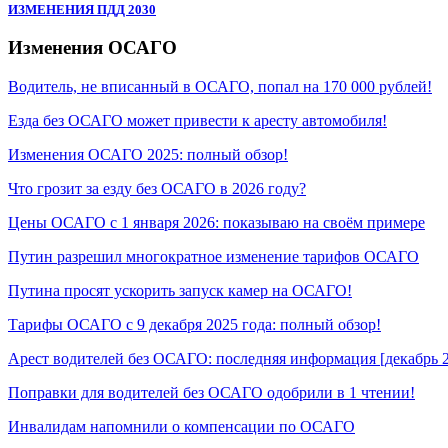
ИЗМЕНЕНИЯ ПДД 2030
Изменения ОСАГО
Водитель, не вписанный в ОСАГО, попал на 170 000 рублей!
Езда без ОСАГО может привести к аресту автомобиля!
Изменения ОСАГО 2025: полный обзор!
Что грозит за езду без ОСАГО в 2026 году?
Цены ОСАГО с 1 января 2026: показываю на своём примере
Путин разрешил многократное изменение тарифов ОСАГО
Путина просят ускорить запуск камер на ОСАГО!
Тарифы ОСАГО с 9 декабря 2025 года: полный обзор!
Арест водителей без ОСАГО: последняя информация [декабрь 
Поправки для водителей без ОСАГО одобрили в 1 чтении!
Инвалидам напомнили о компенсации по ОСАГО