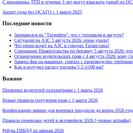
С виновника ДТП в течение 3 лет могут взыскать ущерб по 
Запрет езды без ОСАГО с 1 марта 2025
Последние новости
Заправился на "Татнефти": что с топливом в августе?
Ситуация на АЗС 5 августа 2026: цены упали!
Что происходит на АЗС в городах Татарстана?
Совещание Правительства по бензину 5 августа 2026: чт
Ограничение водительских прав с 4 августа 2026: кому г
Замена фар на машинах, снятых с производства: требован
Как я получил расход топлива 5,2 л/100 км?
Важное
Проверки водителей психиатрами с 1 марта 2026
Новые правила получения прав с 1 марта 2026
Конфискацию машин для военных продлили до конца 2026 год
Правила перевозки детей в автомобиле 2026 [+новые штрафы]
Рейды ГИБДД по шинам 2026