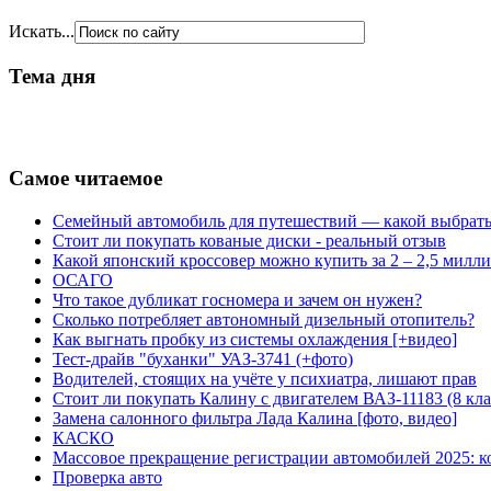
Искать...
Тема дня
Самое читаемое
Семейный автомобиль для путешествий — какой выбрат
Стоит ли покупать кованые диски - реальный отзыв
Какой японский кроссовер можно купить за 2 – 2,5 милл
ОСАГО
Что такое дубликат госномера и зачем он нужен?
Сколько потребляет автономный дизельный отопитель?
Как выгнать пробку из системы охлаждения [+видео]
Тест-драйв "буханки" УАЗ-3741 (+фото)
Водителей, стоящих на учёте у психиатра, лишают прав
Стоит ли покупать Калину с двигателем ВАЗ-11183 (8 кл
Замена салонного фильтра Лада Калина [фото, видео]
КАСКО
Массовое прекращение регистрации автомобилей 2025:
Проверка авто