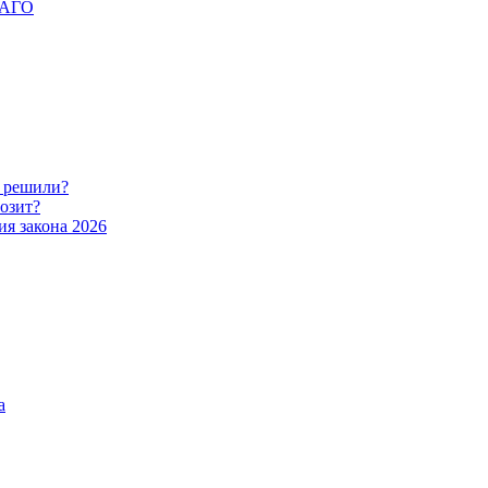
ОСАГО
о решили?
розит?
ия закона 2026
а