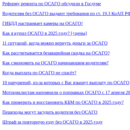
Реформу ремонта по ОСАГО обсудили в Госдуме
Водителям без ОСАГО выдают требования по ст. 19.3 КоАП Р
ГИБДД настраивает камеры на ОСАГО!
Как я купил ОСАГО в 2025 году? [+цены]
11 ситуаций, когда можно вернуть деньги за ОСАГО
Как рассчитывается безаварийная скидка на ОСАГО?
Как сэкономить на ОСАГО начинающим водителям?
Когда выплата по ОСАГО не спасёт?
10 нарушений, из-за которых с Вас взыщут выплату по ОСАГО
Мотоциклистам напомнили о поправках ОСАГО с 17 апреля 2
Как проверить и восстановить КБМ по ОСАГО в 2025 году?
Пешеходы могут засудить водителя без ОСАГО
Штраф за повторную езду без ОСАГО в 2025 году