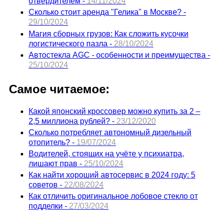
отвердителем -
14/11/2024
Сколько стоит аренда "Гелика" в Москве? -
29/10/2024
Магия сборных грузов: Как сложить кусочки
логистического пазла -
28/10/2024
Автостекла AGC - особенности и преимущества -
25/10/2024
Самое читаемое:
Какой японский кроссовер можно купить за 2 –
2,5 миллиона рублей? -
23/12/2020
Сколько потребляет автономный дизельный
отопитель? -
19/07/2024
Водителей, стоящих на учёте у психиатра,
лишают прав -
25/10/2024
Как найти хороший автосервис в 2024 году: 5
советов -
22/08/2024
Как отличить оригинальное лобовое стекло от
подделки -
27/03/2024