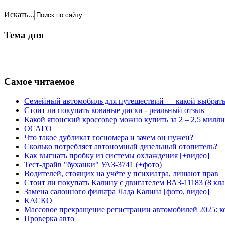
Искать...
Тема дня
Самое читаемое
Семейный автомобиль для путешествий — какой выбрат
Стоит ли покупать кованые диски - реальный отзыв
Какой японский кроссовер можно купить за 2 – 2,5 милл
ОСАГО
Что такое дубликат госномера и зачем он нужен?
Сколько потребляет автономный дизельный отопитель?
Как выгнать пробку из системы охлаждения [+видео]
Тест-драйв "буханки" УАЗ-3741 (+фото)
Водителей, стоящих на учёте у психиатра, лишают прав
Стоит ли покупать Калину с двигателем ВАЗ-11183 (8 кл
Замена салонного фильтра Лада Калина [фото, видео]
КАСКО
Массовое прекращение регистрации автомобилей 2025:
Проверка авто