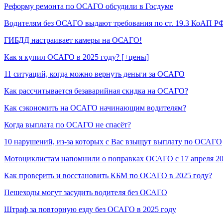
Реформу ремонта по ОСАГО обсудили в Госдуме
Водителям без ОСАГО выдают требования по ст. 19.3 КоАП Р
ГИБДД настраивает камеры на ОСАГО!
Как я купил ОСАГО в 2025 году? [+цены]
11 ситуаций, когда можно вернуть деньги за ОСАГО
Как рассчитывается безаварийная скидка на ОСАГО?
Как сэкономить на ОСАГО начинающим водителям?
Когда выплата по ОСАГО не спасёт?
10 нарушений, из-за которых с Вас взыщут выплату по ОСАГО
Мотоциклистам напомнили о поправках ОСАГО с 17 апреля 2
Как проверить и восстановить КБМ по ОСАГО в 2025 году?
Пешеходы могут засудить водителя без ОСАГО
Штраф за повторную езду без ОСАГО в 2025 году