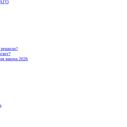
ОСАГО
о решили?
розит?
ия закона 2026
а