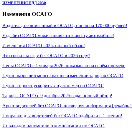
ИЗМЕНЕНИЯ ПДД 2030
Изменения ОСАГО
Водитель, не вписанный в ОСАГО, попал на 170 000 рублей!
Езда без ОСАГО может привести к аресту автомобиля!
Изменения ОСАГО 2025: полный обзор!
Что грозит за езду без ОСАГО в 2026 году?
Цены ОСАГО с 1 января 2026: показываю на своём примере
Путин разрешил многократное изменение тарифов ОСАГО
Путина просят ускорить запуск камер на ОСАГО!
Тарифы ОСАГО с 9 декабря 2025 года: полный обзор!
Арест водителей без ОСАГО: последняя информация [декабрь 
Поправки для водителей без ОСАГО одобрили в 1 чтении!
Инвалидам напомнили о компенсации по ОСАГО