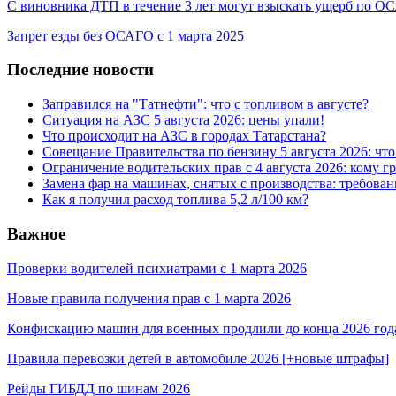
С виновника ДТП в течение 3 лет могут взыскать ущерб по 
Запрет езды без ОСАГО с 1 марта 2025
Последние новости
Заправился на "Татнефти": что с топливом в августе?
Ситуация на АЗС 5 августа 2026: цены упали!
Что происходит на АЗС в городах Татарстана?
Совещание Правительства по бензину 5 августа 2026: чт
Ограничение водительских прав с 4 августа 2026: кому г
Замена фар на машинах, снятых с производства: требован
Как я получил расход топлива 5,2 л/100 км?
Важное
Проверки водителей психиатрами с 1 марта 2026
Новые правила получения прав с 1 марта 2026
Конфискацию машин для военных продлили до конца 2026 год
Правила перевозки детей в автомобиле 2026 [+новые штрафы]
Рейды ГИБДД по шинам 2026