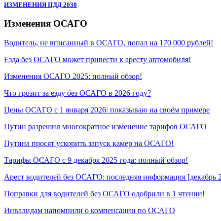
ИЗМЕНЕНИЯ ПДД 2030
Изменения ОСАГО
Водитель, не вписанный в ОСАГО, попал на 170 000 рублей!
Езда без ОСАГО может привести к аресту автомобиля!
Изменения ОСАГО 2025: полный обзор!
Что грозит за езду без ОСАГО в 2026 году?
Цены ОСАГО с 1 января 2026: показываю на своём примере
Путин разрешил многократное изменение тарифов ОСАГО
Путина просят ускорить запуск камер на ОСАГО!
Тарифы ОСАГО с 9 декабря 2025 года: полный обзор!
Арест водителей без ОСАГО: последняя информация [декабрь 
Поправки для водителей без ОСАГО одобрили в 1 чтении!
Инвалидам напомнили о компенсации по ОСАГО