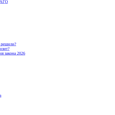
ОСАГО
о решили?
розит?
ия закона 2026
а