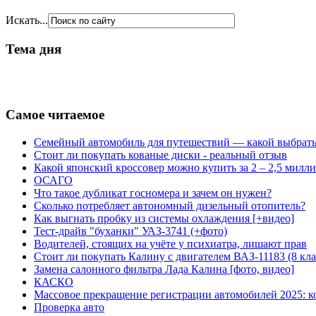
Искать...
Тема дня
Самое читаемое
Семейный автомобиль для путешествий — какой выбрат
Стоит ли покупать кованые диски - реальный отзыв
Какой японский кроссовер можно купить за 2 – 2,5 милл
ОСАГО
Что такое дубликат госномера и зачем он нужен?
Сколько потребляет автономный дизельный отопитель?
Как выгнать пробку из системы охлаждения [+видео]
Тест-драйв "буханки" УАЗ-3741 (+фото)
Водителей, стоящих на учёте у психиатра, лишают прав
Стоит ли покупать Калину с двигателем ВАЗ-11183 (8 кл
Замена салонного фильтра Лада Калина [фото, видео]
КАСКО
Массовое прекращение регистрации автомобилей 2025:
Проверка авто