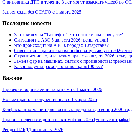
С виновника ДТП в течение 3 лет могут взыскать ущерб по 
Запрет езды без ОСАГО с 1 марта 2025
Последние новости
Заправился на "Татнефти": что с топливом в августе?
Ситуация на АЗС 5 августа 2026: цены упали!
Что происходит на АЗС в городах Татарстана?
Совещание Правительства по бензину 5 августа 2026: чт
Ограничение водительских прав с 4 августа 2026: кому г
Замена фар на машинах, снятых с производства: требован
Как я получил расход топлива 5,2 л/100 км?
Важное
Проверки водителей психиатрами с 1 марта 2026
Новые правила получения прав с 1 марта 2026
Конфискацию машин для военных продлили до конца 2026 год
Правила перевозки детей в автомобиле 2026 [+новые штрафы]
Рейды ГИБДД по шинам 2026