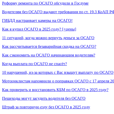
Реформу ремонта по ОСАГО обсудили в Госдуме
Водителям без ОСАГО выдают требования по ст. 19.3 КоАП Р
ГИБДД настраивает камеры на ОСАГО!
Как я купил ОСАГО в 2025 году? [+цены]
11 ситуаций, когда можно вернуть деньги за ОСАГО
Как рассчитывается безаварийная скидка на ОСАГО?
Как сэкономить на ОСАГО начинающим водителям?
Когда выплата по ОСАГО не спасёт?
10 нарушений, из-за которых с Вас взыщут выплату по ОСАГО
Мотоциклистам напомнили о поправках ОСАГО с 17 апреля 2
Как проверить и восстановить КБМ по ОСАГО в 2025 году?
Пешеходы могут засудить водителя без ОСАГО
Штраф за повторную езду без ОСАГО в 2025 году