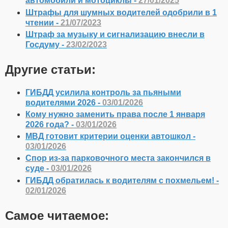
автомобили и мотоциклы -
27/01/2025
Штрафы для шумных водителей одобрили в 1
чтении -
21/07/2023
Штраф за музыку и сигнализацию внесли в
Госдуму -
23/02/2023
Другие статьи:
ГИБДД усилила контроль за пьяными
водителями 2026 -
03/01/2026
Кому нужно заменить права после 1 января
2026 года? -
03/01/2026
МВД готовит критерии оценки автошкол -
03/01/2026
Спор из-за парковочного места закончился в
суде -
03/01/2026
ГИБДД обратилась к водителям с похмельем! -
02/01/2026
Самое читаемое: