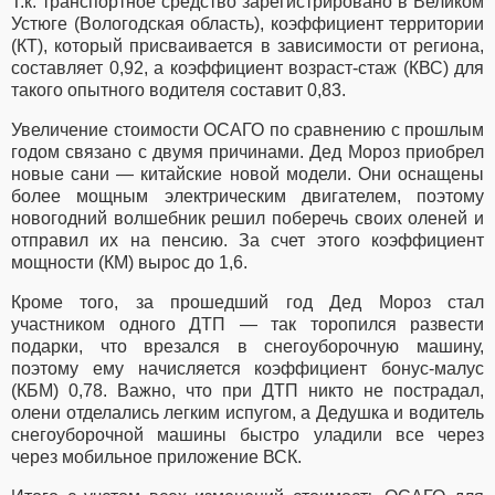
Т.к. транспортное средство зарегистрировано в Великом
Устюге (Вологодская область), коэффициент территории
(КТ), который присваивается в зависимости от региона,
составляет 0,92, а коэффициент возраст-стаж (КВС) для
такого опытного водителя составит 0,83.
Увеличение стоимости ОСАГО по сравнению с прошлым
годом связано с двумя причинами. Дед Мороз приобрел
новые сани — китайские новой модели. Они оснащены
более мощным электрическим двигателем, поэтому
новогодний волшебник решил поберечь своих оленей и
отправил их на пенсию. За счет этого коэффициент
мощности (КМ) вырос до 1,6.
Кроме того, за прошедший год Дед Мороз стал
участником одного ДТП — так торопился развести
подарки, что врезался в снегоуборочную машину,
поэтому ему начисляется коэффициент бонус-малус
(КБМ) 0,78. Важно, что при ДТП никто не пострадал,
олени отделались легким испугом, а Дедушка и водитель
снегоуборочной машины быстро уладили все через
через мобильное приложение ВСК.