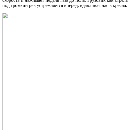
скорость и нажимает педаль газа до пола. Грузовик как стрела
под громкий рев устремляется вперед, вдавливая нас в кресла.