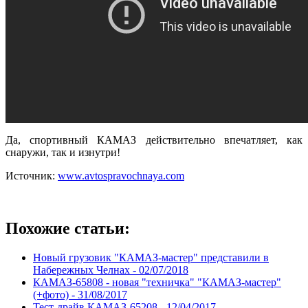
Да, спортивный КАМАЗ действительно впечатляет, как
снаружи, так и изнутри!
Источник:
www.avtospravochnaya.com
Похожие статьи:
Новый грузовик "КАМАЗ-мастер" представили в
Набережных Челнах -
02/07/2018
КАМАЗ-65808 - новая "техничка" "КАМАЗ-мастер"
(+фото) -
31/08/2017
Тест-драйв КАМАЗ-65208 -
12/04/2017