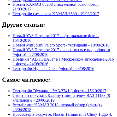
Новый КАМАЗ-65208 с подъемной осью: обзор -
21/03/2017
Тест-драйв самосвала КАМАЗ-6580 -
19/03/2017
Другие статьи:
Новый УАЗ Патриот 2017 - официальные фото -
16/10/2016
Новый Mitsubishi Pajero Sport - тест-драйв -
18/09/2016
Новый УАЗ Патриот 2017 - известны все подробности
(+фото) -
27/08/2016
Новинки "АВТОВАЗа" на Московском автосалоне-2016
(+фото) -
24/08/2016
Тест-драйв Hyundai Creta (+фото) -
23/08/2016
Самое читаемое:
Тест-драйв "буханки" УАЗ-3741 (+фото) -
15/10/2017
Стоит ли покупать Калину с двигателем ВАЗ-11183 (8
клапанов)? -
20/06/2019
Рестайлинг КАМАЗ 2018: первый обзор (+фото) -
25/04/2018
Кроссовер в бюджете: Nissan Terrano или Chery Tiggo 4. -