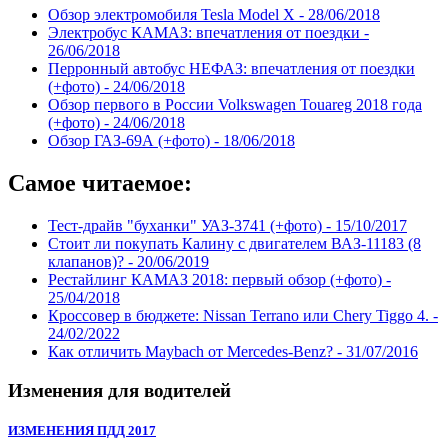
Обзор электромобиля Tesla Model X -
28/06/2018
Электробус КАМАЗ: впечатления от поездки -
26/06/2018
Перронный автобус НЕФАЗ: впечатления от поездки
(+фото) -
24/06/2018
Обзор первого в России Volkswagen Touareg 2018 года
(+фото) -
24/06/2018
Обзор ГАЗ-69А (+фото) -
18/06/2018
Самое читаемое:
Тест-драйв "буханки" УАЗ-3741 (+фото) -
15/10/2017
Стоит ли покупать Калину с двигателем ВАЗ-11183 (8
клапанов)? -
20/06/2019
Рестайлинг КАМАЗ 2018: первый обзор (+фото) -
25/04/2018
Кроссовер в бюджете: Nissan Terrano или Chery Tiggo 4. -
24/02/2022
Как отличить Maybach от Mercedes-Benz? -
31/07/2016
Изменения для водителей
ИЗМЕНЕНИЯ ПДД 2017