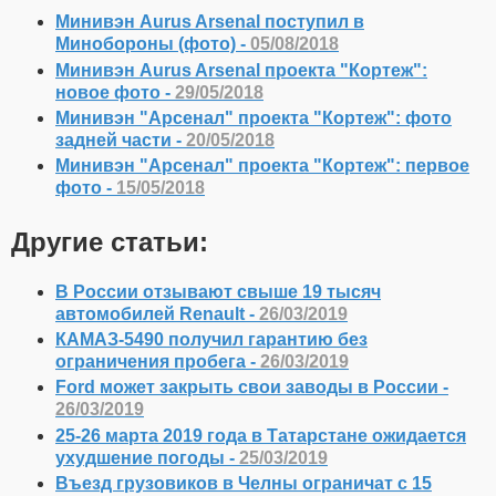
Минивэн Aurus Arsenal поступил в
Минобороны (фото) -
05/08/2018
Минивэн Aurus Arsenal проекта "Кортеж":
новое фото -
29/05/2018
Минивэн "Арсенал" проекта "Кортеж": фото
задней части -
20/05/2018
Минивэн "Арсенал" проекта "Кортеж": первое
фото -
15/05/2018
Другие статьи:
В России отзывают свыше 19 тысяч
автомобилей Renault -
26/03/2019
КАМАЗ-5490 получил гарантию без
ограничения пробега -
26/03/2019
Ford может закрыть свои заводы в России -
26/03/2019
25-26 марта 2019 года в Татарстане ожидается
ухудшение погоды -
25/03/2019
Въезд грузовиков в Челны ограничат с 15