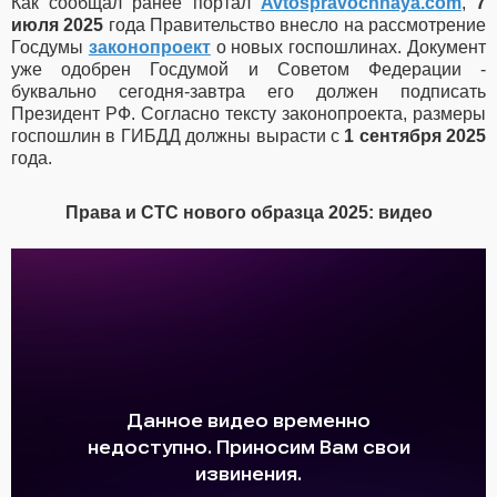
Как сообщал ранее портал
Avtospravochnaya.com
,
7
июля 2025
года Правительство внесло на рассмотрение
Госдумы
законопроект
о новых госпошлинах. Документ
уже одобрен Госдумой и Советом Федерации -
буквально сегодня-завтра его должен подписать
Президент РФ. Согласно тексту законопроекта, размеры
госпошлин в ГИБДД должны вырасти с
1 сентября 2025
года.
Права и СТС нового образца 2025: видео