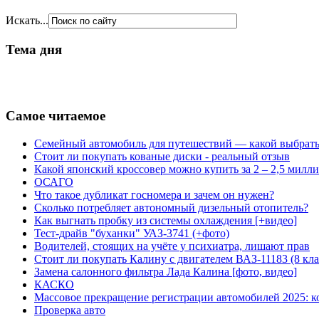
Искать...
Тема дня
Самое читаемое
Семейный автомобиль для путешествий — какой выбрат
Стоит ли покупать кованые диски - реальный отзыв
Какой японский кроссовер можно купить за 2 – 2,5 милл
ОСАГО
Что такое дубликат госномера и зачем он нужен?
Сколько потребляет автономный дизельный отопитель?
Как выгнать пробку из системы охлаждения [+видео]
Тест-драйв "буханки" УАЗ-3741 (+фото)
Водителей, стоящих на учёте у психиатра, лишают прав
Стоит ли покупать Калину с двигателем ВАЗ-11183 (8 кл
Замена салонного фильтра Лада Калина [фото, видео]
КАСКО
Массовое прекращение регистрации автомобилей 2025:
Проверка авто