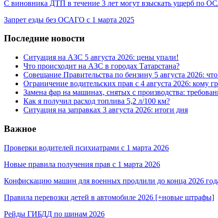
С виновника ДТП в течение 3 лет могут взыскать ущерб по 
Запрет езды без ОСАГО с 1 марта 2025
Последние новости
Ситуация на АЗС 5 августа 2026: цены упали!
Что происходит на АЗС в городах Татарстана?
Совещание Правительства по бензину 5 августа 2026: чт
Ограничение водительских прав с 4 августа 2026: кому г
Замена фар на машинах, снятых с производства: требован
Как я получил расход топлива 5,2 л/100 км?
Ситуация на заправках 3 августа 2026: итоги дня
Важное
Проверки водителей психиатрами с 1 марта 2026
Новые правила получения прав с 1 марта 2026
Конфискацию машин для военных продлили до конца 2026 год
Правила перевозки детей в автомобиле 2026 [+новые штрафы]
Рейды ГИБДД по шинам 2026