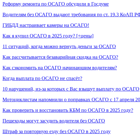
Реформу ремонта по ОСАГО обсудили в Госдуме
Водителям без ОСАГО выдают требования по ст. 19.3 КоАП Р
ГИБДД настраивает камеры на ОСАГО!
Как я купил ОСАГО в 2025 году? [+цены]
11 ситуаций, когда можно вернуть деньги за ОСАГО
Как рассчитывается безаварийная скидка на ОСАГО?
Как сэкономить на ОСАГО начинающим водителям?
Когда выплата по ОСАГО не спасёт?
10 нарушений, из-за которых с Вас взыщут выплату по ОСАГО
Мотоциклистам напомнили о поправках ОСАГО с 17 апреля 2
Как проверить и восстановить КБМ по ОСАГО в 2025 году?
Пешеходы могут засудить водителя без ОСАГО
Штраф за повторную езду без ОСАГО в 2025 году