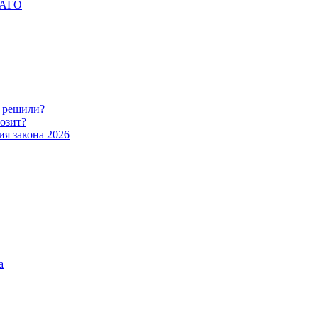
ОСАГО
о решили?
розит?
ия закона 2026
а