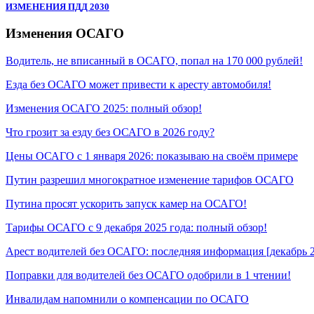
ИЗМЕНЕНИЯ ПДД 2030
Изменения ОСАГО
Водитель, не вписанный в ОСАГО, попал на 170 000 рублей!
Езда без ОСАГО может привести к аресту автомобиля!
Изменения ОСАГО 2025: полный обзор!
Что грозит за езду без ОСАГО в 2026 году?
Цены ОСАГО с 1 января 2026: показываю на своём примере
Путин разрешил многократное изменение тарифов ОСАГО
Путина просят ускорить запуск камер на ОСАГО!
Тарифы ОСАГО с 9 декабря 2025 года: полный обзор!
Арест водителей без ОСАГО: последняя информация [декабрь 
Поправки для водителей без ОСАГО одобрили в 1 чтении!
Инвалидам напомнили о компенсации по ОСАГО