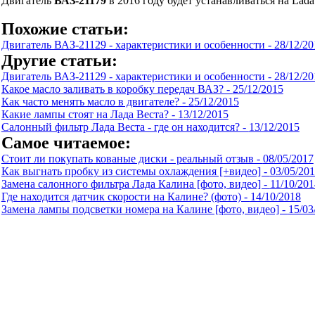
Двигатель
ВАЗ-21179
в 2016 году будет устанавливаться на Lada
Похожие статьи:
Двигатель ВАЗ-21129 - характеристики и особенности -
28/12/20
Другие статьи:
Двигатель ВАЗ-21129 - характеристики и особенности -
28/12/20
Какое масло заливать в коробку передач ВАЗ? -
25/12/2015
Как часто менять масло в двигателе? -
25/12/2015
Какие лампы стоят на Лада Веста? -
13/12/2015
Салонный фильтр Лада Веста - где он находится? -
13/12/2015
Самое читаемое:
Стоит ли покупать кованые диски - реальный отзыв -
08/05/2017
Как выгнать пробку из системы охлаждения [+видео] -
03/05/20
Замена салонного фильтра Лада Калина [фото, видео] -
11/10/201
Где находится датчик скорости на Калине? (фото) -
14/10/2018
Замена лампы подсветки номера на Калине [фото, видео] -
15/03