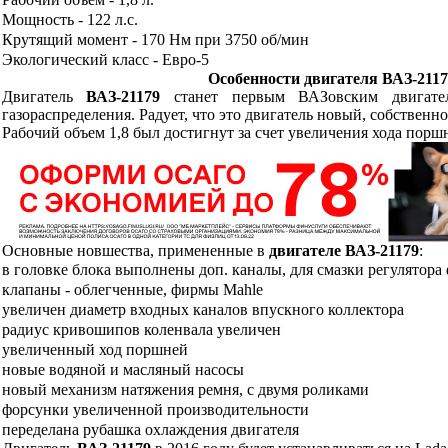
Мощность - 122 л.с.
Крутящий момент - 170 Нм при 3750 об/мин
Экологический класс - Евро-5
Особенности двигателя ВАЗ-2117
Двигатель
ВАЗ-21179
станет первым ВАЗовским двигате
газораспределения. Радует, что это двигатель новый, собстве
Рабочий объем 1,8 был достигнут за счет увеличения хода поршня
Основные новшества, примененные в
двигателе ВАЗ-21179
:
в головке блока выполнены доп. каналы, для смазки регулятора
клапаны - облегченные, фирмы Mahle
увеличен диаметр входных каналов впускного коллектора
радиус кривошипов коленвала увеличен
увеличенный ход поршней
новые водяной и масляный насосы
новый механизм натяжения ремня, с двумя роликами
форсунки увеличенной производительности
переделана рубашка охлаждения двигателя