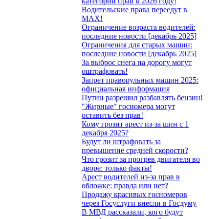
категории прав в 2026 году!
Водительские права переедут в
MAX!
Ограничение возраста водителей:
последние новости [декабрь 2025]
Ограничения для старых машин:
последние новости [декабрь 2025]
За выброс снега на дорогу могут
оштрафовать!
Запрет праворульных машин 2025:
официальная информация
Путин разрешил разбавлять бензин!
"Жирные" госномера могут
оставить без прав!
Кому грозит арест из-за шин с 1
декабря 2025?
Будут ли штрафовать за
превышение средней скорости?
Что грозит за прогрев двигателя во
дворе: только факты!
Арест водителей из-за прав в
обложке: правда или нет?
Продажу красивых госномеров
через Госуслуги внесли в Госдуму
В МВД рассказали, кого будут