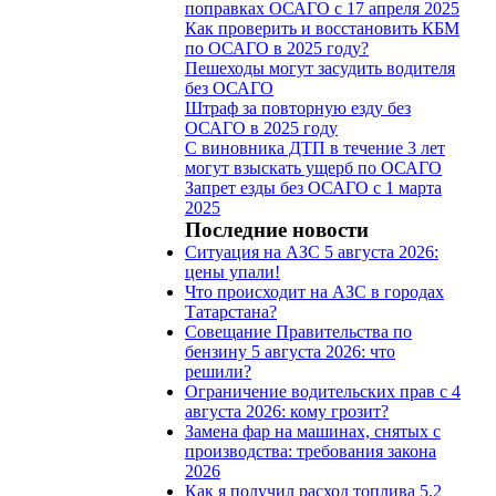
поправках ОСАГО с 17 апреля 2025
Как проверить и восстановить КБМ
по ОСАГО в 2025 году?
Пешеходы могут засудить водителя
без ОСАГО
Штраф за повторную езду без
ОСАГО в 2025 году
С виновника ДТП в течение 3 лет
могут взыскать ущерб по ОСАГО
Запрет езды без ОСАГО с 1 марта
2025
Последние новости
Ситуация на АЗС 5 августа 2026:
цены упали!
Что происходит на АЗС в городах
Татарстана?
Совещание Правительства по
бензину 5 августа 2026: что
решили?
Ограничение водительских прав с 4
августа 2026: кому грозит?
Замена фар на машинах, снятых с
производства: требования закона
2026
Как я получил расход топлива 5,2