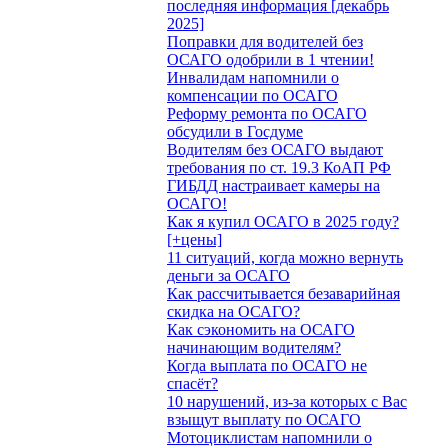
последняя информация [декабрь
2025]
Поправки для водителей без
ОСАГО одобрили в 1 чтении!
Инвалидам напомнили о
компенсации по ОСАГО
Реформу ремонта по ОСАГО
обсудили в Госдуме
Водителям без ОСАГО выдают
требования по ст. 19.3 КоАП РФ
ГИБДД настраивает камеры на
ОСАГО!
Как я купил ОСАГО в 2025 году?
[+цены]
11 ситуаций, когда можно вернуть
деньги за ОСАГО
Как рассчитывается безаварийная
скидка на ОСАГО?
Как сэкономить на ОСАГО
начинающим водителям?
Когда выплата по ОСАГО не
спасёт?
10 нарушений, из-за которых с Вас
взыщут выплату по ОСАГО
Мотоциклистам напомнили о