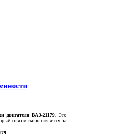
бенности
ки двигателя ВАЗ-21179
. Это
орый совсем скоро появится на
179