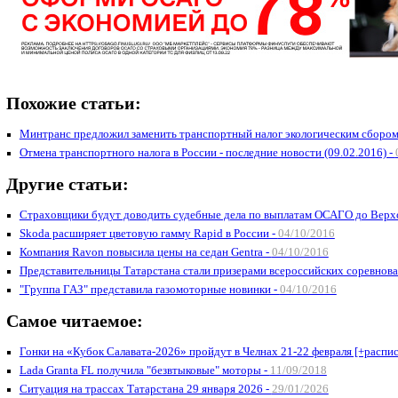
Похожие статьи:
Минтранс предложил заменить транспортный налог экологическим сбором
Отмена транспортного налога в России - последние новости (09.02.2016) -
Другие статьи:
Страховщики будут доводить судебные дела по выплатам ОСАГО до Верхо
Skoda расширяет цветовую гамму Rapid в России -
04/10/2016
Компания Ravon повысила цены на седан Gentra -
04/10/2016
Представительницы Татарстана стали призерами всероссийских соревнов
"Группа ГАЗ" представила газомоторные новинки -
04/10/2016
Самое читаемое:
Гонки на «Кубок Салавата-2026» пройдут в Челнах 21-22 февраля [+распис
Lada Granta FL получила "безвтыковые" моторы -
11/09/2018
Ситуация на трассах Татарстана 29 января 2026 -
29/01/2026