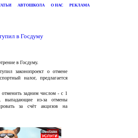
ТАТЬИ
АВТОШКОЛА
О НАС
РЕКЛАМА
тупил в Госдуму
трение в Госдуму.
ступил законопроект о отмене
портный налог, предлагается
 отменить задним числом - с 1
, выпадающие из-за отмены
ровать за счёт акцизов на
Реклама