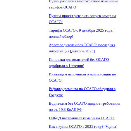
Путин разрешил многократное изменение
тарифов ОСАГО
Путина просят ускорить запуск камер на
ОСАГО!
Тарифы ОСАГО с 9 декабря 2025 года:
полный обзор!
Арест водителей без ОСАГО: последняя
информация [декабрь 2025]
Поправки для водителей без ОСАГО
одобрили в 1 чтении!
Инвалидам напомнили о компенсации по
ОСАГО
Реформу ремонта по ОСАГО обсудили в
Госдуме
Водителям без ОСАГО выдают требования
по ст. 19.3 КоАП РФ
ГИБДД настраивает камеры на ОСАГО!
Как я купил ОСАГО в 2025 году? [+цены]