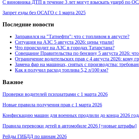
С виновника ДТП в течение 3 лет могут взыскать ущерб по 
Запрет езды без ОСАГО с 1 марта 2025
Последние новости
Заправился на "Татнефти": что с топливом в августе?
Ситуация на АЗС 5 августа 2026: цены упали!
Что происходит на АЗС в городах Татарстана?
Совещание Правительства по бензину 5 августа 2026: чт
Ограничение водительских прав с 4 августа 2026: кому г
Замена фар на машинах, снятых с производства: требован
Как я получил расход топлива 5,2 л/100 км?
Важное
Проверки водителей психиатрами с 1 марта 2026
Новые правила получения прав с 1 марта 2026
Конфискацию машин для военных продлили до конца 2026 год
Правила перевозки детей в автомобиле 2026 [+новые штрафы]
Рейды ГИБДД по шинам 2026