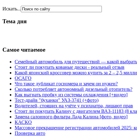
Искать...
Тема дня
Самое читаемое
Семейный автомобиль для путешествий — какой выбрат
Стоит ли покупать кованые диски - реальный отзыв
Какой японский кроссовер можно купить за 2 – 2,5 милл
ОСАГО
Что такое дубликат госномера и зачем он нужен?
Сколько потребляет автономный дизельный отопитель?
Как выгнать пробку из системы охлаждения [+видео]
Тест-драйв "буханки" УАЗ-3741 (+фото)
Водителей, стоящих на учёте у психиатра, лишают прав
Стоит ли покупать Калину с двигателем ВАЗ-11183 (8 кл
Замена салонного фильтра Лада Калина [фото, видео]
КАСКО
Массовое прекращение регистрации автомобилей 2025:
Проверка авто