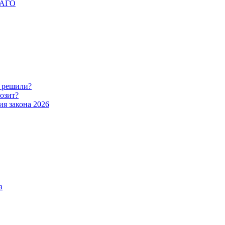
ОСАГО
о решили?
розит?
ия закона 2026
а