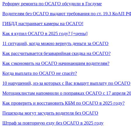
Реформу ремонта по ОСАГО обсудили в Госдуме
Водителям без ОСАГО выдают требования по ст. 19.3 КоАП Р
ГИБДД настраивает камеры на ОСАГО!
Как я купил ОСАГО в 2025 году? [+цены]
11 ситуаций, когда можно вернуть деньги за ОСАГО
Как рассчитывается безаварийная скидка на ОСАГО?
Как сэкономить на ОСАГО начинающим водителям?
Когда выплата по ОСАГО не спасёт?
10 нарушений, из-за которых с Вас взыщут выплату по ОСАГО
Мотоциклистам напомнили о поправках ОСАГО с 17 апреля 2
Как проверить и восстановить КБМ по ОСАГО в 2025 году?
Пешеходы могут засудить водителя без ОСАГО
Штраф за повторную езду без ОСАГО в 2025 году