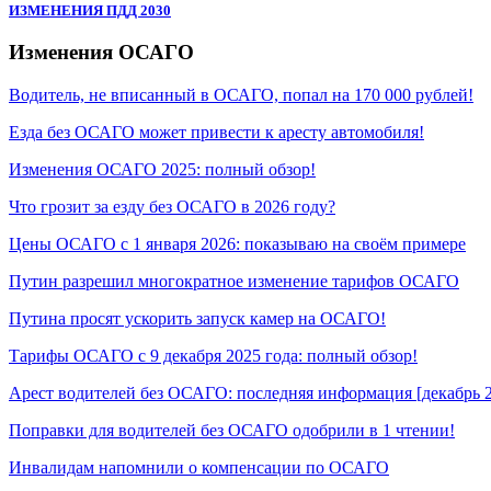
ИЗМЕНЕНИЯ ПДД 2030
Изменения ОСАГО
Водитель, не вписанный в ОСАГО, попал на 170 000 рублей!
Езда без ОСАГО может привести к аресту автомобиля!
Изменения ОСАГО 2025: полный обзор!
Что грозит за езду без ОСАГО в 2026 году?
Цены ОСАГО с 1 января 2026: показываю на своём примере
Путин разрешил многократное изменение тарифов ОСАГО
Путина просят ускорить запуск камер на ОСАГО!
Тарифы ОСАГО с 9 декабря 2025 года: полный обзор!
Арест водителей без ОСАГО: последняя информация [декабрь 
Поправки для водителей без ОСАГО одобрили в 1 чтении!
Инвалидам напомнили о компенсации по ОСАГО