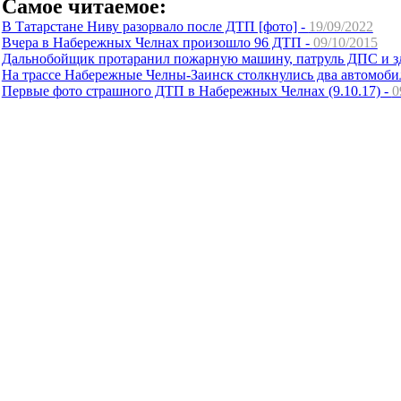
Самое читаемое:
В Татарстане Ниву разорвало после ДТП [фото] -
19/09/2022
Вчера в Набережных Челнах произошло 96 ДТП -
09/10/2015
Дальнобойщик протаранил пожарную машину, патруль ДПС и 
На трассе Набережные Челны-Заинск столкнулись два автомоби
Первые фото страшного ДТП в Набережных Челнах (9.10.17) -
0