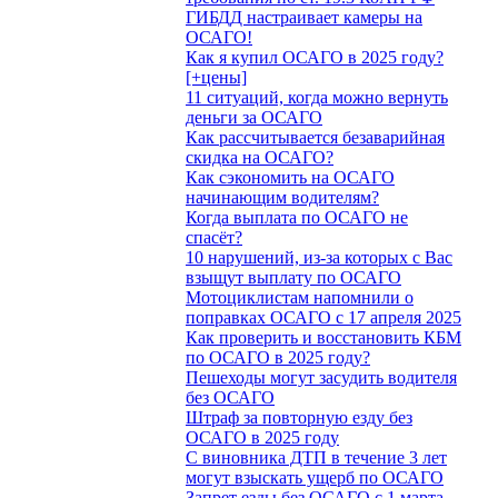
ГИБДД настраивает камеры на
ОСАГО!
Как я купил ОСАГО в 2025 году?
[+цены]
11 ситуаций, когда можно вернуть
деньги за ОСАГО
Как рассчитывается безаварийная
скидка на ОСАГО?
Как сэкономить на ОСАГО
начинающим водителям?
Когда выплата по ОСАГО не
спасёт?
10 нарушений, из-за которых с Вас
взыщут выплату по ОСАГО
Мотоциклистам напомнили о
поправках ОСАГО с 17 апреля 2025
Как проверить и восстановить КБМ
по ОСАГО в 2025 году?
Пешеходы могут засудить водителя
без ОСАГО
Штраф за повторную езду без
ОСАГО в 2025 году
С виновника ДТП в течение 3 лет
могут взыскать ущерб по ОСАГО
Запрет езды без ОСАГО с 1 марта