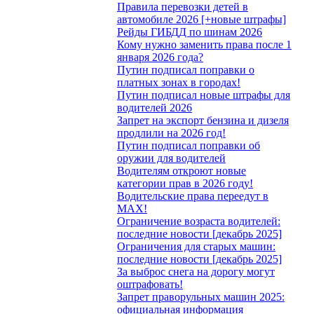
Правила перевозки детей в
автомобиле 2026 [+новые штрафы]
Рейды ГИБДД по шинам 2026
Кому нужно заменить права после 1
января 2026 года?
Путин подписал поправки о
платных зонах в городах!
Путин подписал новые штрафы для
водителей 2026
Запрет на экспорт бензина и дизеля
продлили на 2026 год!
Путин подписал поправки об
оружии для водителей
Водителям откроют новые
категории прав в 2026 году!
Водительские права переедут в
MAX!
Ограничение возраста водителей:
последние новости [декабрь 2025]
Ограничения для старых машин:
последние новости [декабрь 2025]
За выброс снега на дорогу могут
оштрафовать!
Запрет праворульных машин 2025:
официальная информация