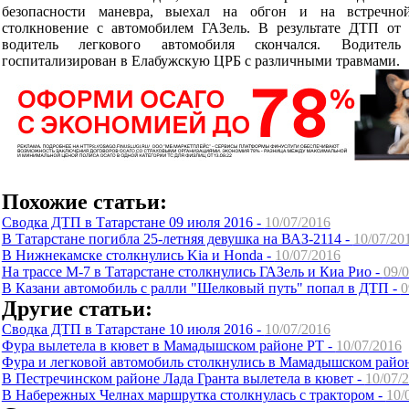
безопасности маневра, выехал на обгон и на встречно
столкновение с автомобилем ГАЗель. В результате ДТП от
водитель легкового автомобиля скончался. Водител
госпитализирован в Елабужскую ЦРБ с различными травмами.
Похожие статьи:
Сводка ДТП в Татарстане 09 июля 2016 -
10/07/2016
В Татарстане погибла 25-летняя девушка на ВАЗ-2114 -
10/07/20
В Нижнекамске столкнулись Kia и Honda -
10/07/2016
На трассе М-7 в Татарстане столкнулись ГАЗель и Киа Рио -
09/
В Казани автомобиль с ралли "Шелковый путь" попал в ДТП -
0
Другие статьи:
Сводка ДТП в Татарстане 10 июля 2016 -
10/07/2016
Фура вылетела в кювет в Мамадышском районе РТ -
10/07/2016
Фура и легковой автомобиль столкнулись в Мамадышском райо
В Пестречинском районе Лада Гранта вылетела в кювет -
10/07/
В Набережных Челнах маршрутка столкнулась с трактором -
10/