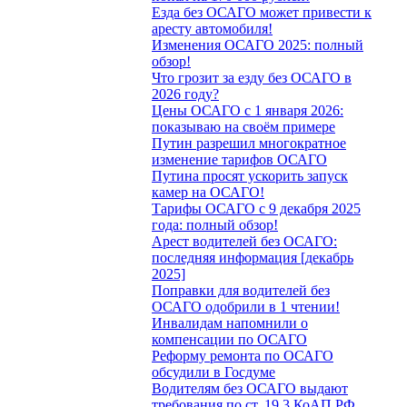
Езда без ОСАГО может привести к
аресту автомобиля!
Изменения ОСАГО 2025: полный
обзор!
Что грозит за езду без ОСАГО в
2026 году?
Цены ОСАГО с 1 января 2026:
показываю на своём примере
Путин разрешил многократное
изменение тарифов ОСАГО
Путина просят ускорить запуск
камер на ОСАГО!
Тарифы ОСАГО с 9 декабря 2025
года: полный обзор!
Арест водителей без ОСАГО:
последняя информация [декабрь
2025]
Поправки для водителей без
ОСАГО одобрили в 1 чтении!
Инвалидам напомнили о
компенсации по ОСАГО
Реформу ремонта по ОСАГО
обсудили в Госдуме
Водителям без ОСАГО выдают
требования по ст. 19.3 КоАП РФ